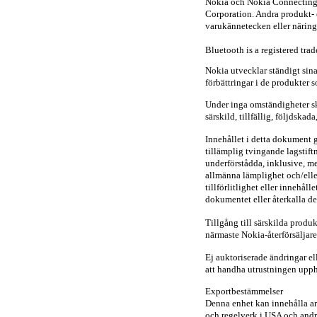
Nokia och Nokia Connecting 
Corporation. Andra produkt- 
varukännetecken eller näring
Bluetooth is a registered tra
Nokia utvecklar ständigt sina
förbättringar i de produkter
Under inga omständigheter ska
särskild, tillfällig, följdskad
Innehållet i detta dokument 
tillämplig tvingande lagstiftn
underförstådda, inklusive, m
allmänna lämplighet och/eller
tillförlitlighet eller innehåll
dokumentet eller återkalla de
Tillgång till särskilda produ
närmaste Nokia-återförsäljare
Ej auktoriserade ändringar el
att handha utrustningen upp
Exportbestämmelser
Denna enhet kan innehålla ar
och regelverk i USA och andra