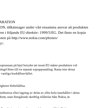
ARATION
 tillkännager under vårt ensamma ansvar att produkten
en i följande EU-direktiv: 1999/5/EG. Det finns en kopia
ionen på http://www.nokia.com/phones/
y/.
optunnan på hjul betyder att inom EU måste produkten vid
slängd föras till en separat sopuppsamling. Kasta inte dessa
 vanliga hushållsavfallet.
igheter förbehållna.
ribution eller lagring av delar av eller hela innehållet i detta
rm, utan föregående skriftlig tillåtelse från Nokia, är