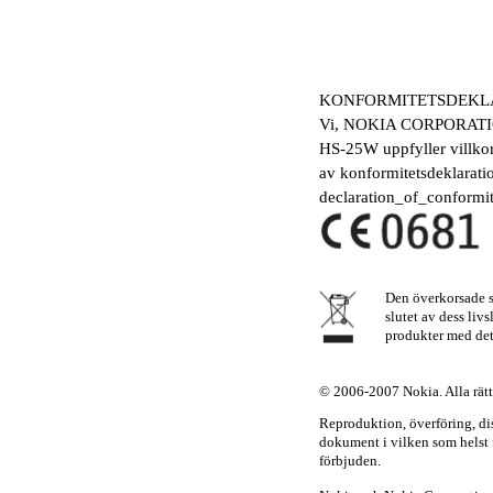
KONFORMITETSDEKL
Vi, NOKIA CORPORATION,
HS-25W uppfyller villkor
av konformitetsdeklarat
declaration_of_conformit
Den överkorsade s
slutet av dess liv
produkter med det
© 2006-2007 Nokia. Alla rätt
Reproduktion, överföring, dist
dokument i vilken som helst fo
förbjuden.