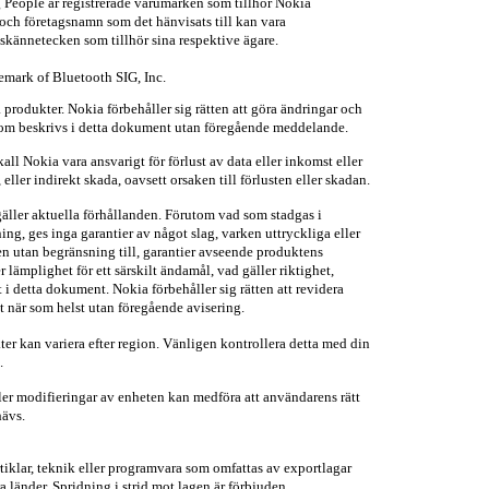
People är registrerade varumärken som tillhör Nokia
och företagsnamn som det hänvisats till kan vara
skännetecken som tillhör sina respektive ägare.
demark of Bluetooth SIG, Inc.
 produkter. Nokia förbehåller sig rätten att göra ändringar och
 som beskrivs i detta dokument utan föregående meddelande.
ll Nokia vara ansvarigt för förlust av data eller inkomst eller
a, eller indirekt skada, oavsett orsaken till förlusten eller skadan.
gäller aktuella förhållanden. Förutom vad som stadgas i
ing, ges inga garantier av något slag, varken uttryckliga eller
en utan begränsning till, garantier avseende produktens
 lämplighet för ett särskilt ändamål, vad gäller riktighet,
et i detta dokument. Nokia förbehåller sig rätten att revidera
t när som helst utan föregående avisering.
kter kan variera efter region. Vänligen kontrollera detta med din
.
ler modifieringar av enheten kan medföra att användarens rätt
hävs.
tiklar, teknik eller programvara som omfattas av exportlagar
 länder. Spridning i strid mot lagen är förbjuden.