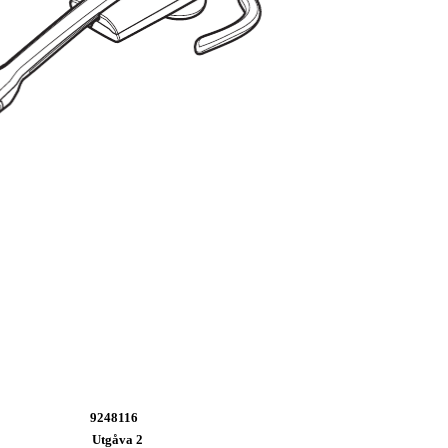
9248116
Utgåva 2