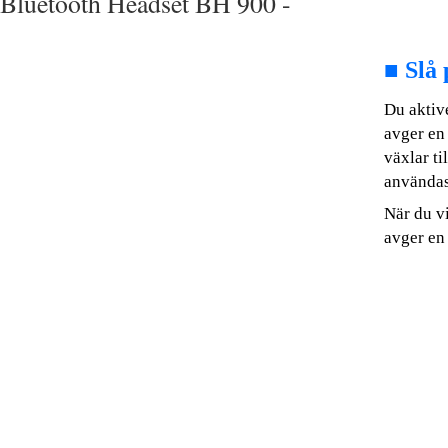
Bluetooth Headset BH 900 -
■
Slå 
Du aktiv
avger en
växlar ti
användas
När du v
avger en 