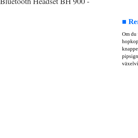
Bluetooth Headset BH 900 -
■
Re
Om du v
hopkop
knappen
pipsign
växelvi