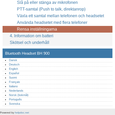
Slå på eller stänga av mikrofonen
PTT-samtal (Push to talk, direktanrop)
12
Växla ett samtal mellan telefonen och headsetet
Använda headsetet med flera telefoner
Rensa inställningarna
4. Information om batteri
Skötsel och underhåll
Bluetooth Headset BH 900
Dansk
Deutsch
English
Español
Suomi
Français
Italiano
Nederlands
Norsk (bokmål)‎
Português‎
Svenska
Powered by
helpdoc.net