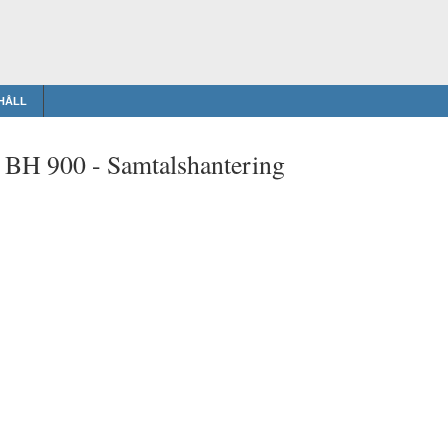
HÅLL
t BH 900 -
Samtalshantering