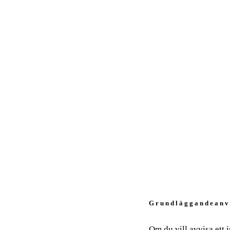
G r u n d l ä g g a n d e a n v 
Om du vill avvisa ett