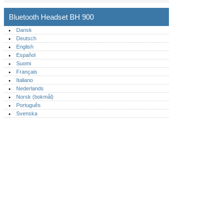
Bluetooth Headset BH 900
Dansk
Deutsch
English
Español
Suomi
Français
Italiano
Nederlands
Norsk (bokmål)‎
Português‎
Svenska