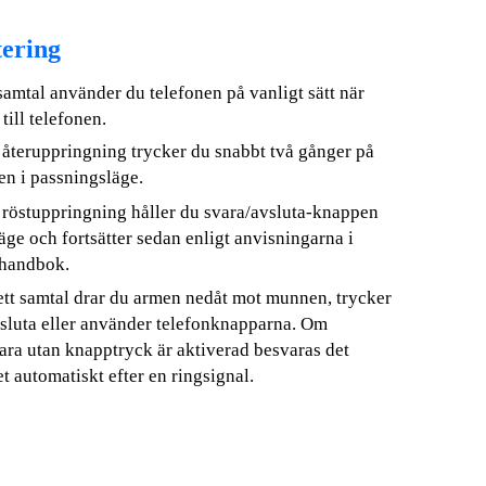
ering
 samtal använder du telefonen på vanligt sätt när
till telefonen.
 återuppringning trycker du snabbt två gånger på
en i passningsläge.
 röstuppringning håller du svara/avsluta-knappen
äge och fortsätter sedan enligt anvisningarna i
rhandbok.
ett samtal drar du armen nedåt mot munnen, trycker
sluta eller använder telefonknapparna. Om
vara utan knapptryck är aktiverad besvaras det
 automatiskt efter en ringsignal.