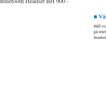
Bluetooth Headset BH 900 -
■
Vä
Håll sv
på tele
headset