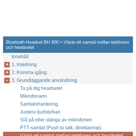
Bluetooth Headset BH 900 > Växla ett samtal mellan telefonen
och headsetet
Innehåll
1. Inledning
2. Komma igång
3. Grundläggande användning
Ta på dig headsetet
Mikrofonarm
Samtalshantering
Justera ljudstyrkan
Slå på eller stänga av mikrofonen
PTT-samtal (Push to talk, direktanrop)
Växla ett samtal mellan telefonen och headsetet