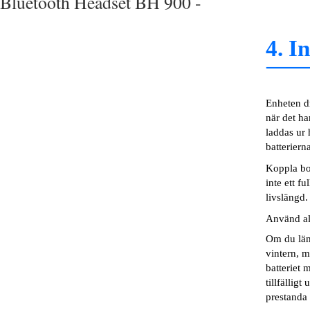
Bluetooth Headset BH 900 -
4. I
Enheten dr
när det ha
laddas ur
batterier
Koppla bo
inte ett f
livslängd.
Använd ald
Om du lämn
vintern, m
batteriet 
tillfällig
prestanda 