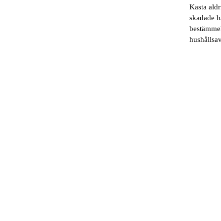
Kasta aldr
skadade ba
bestämmel
hushållsav